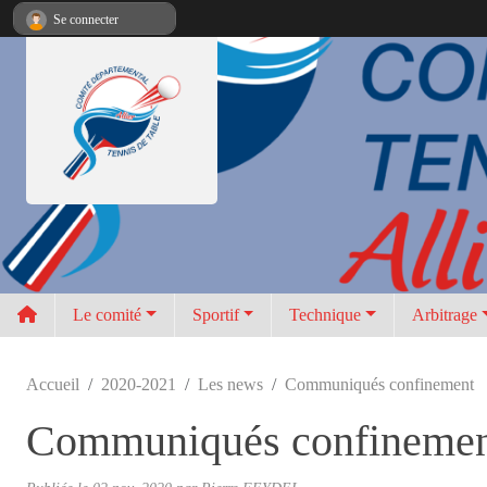
Panneau de gestion des cookies
Se connecter
Le comité
Sportif
Technique
Arbitrage
Accueil
2020-2021
Les news
Communiqués confinement
Communiqués confineme