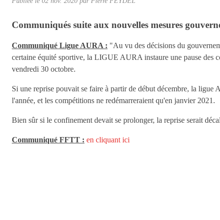
Publiée le
02 nov. 2020
par
Pierre FEYDEL
Communiqués suite aux nouvelles mesures gouvern
Communiqué Ligue AURA :
"Au vu des décisions du gouvernement
certaine équité sportive, la LIGUE AURA instaure une pause des com
vendredi 30 octobre.
Si une reprise pouvait se faire à partir de début décembre, la ligue A
l'année, et les compétitions ne redémarreraient qu'en janvier 2021.
Bien sûr si le confinement devait se prolonger, la reprise serait déc
Communiqué FFTT :
en cliquant ici